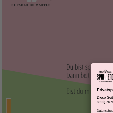
Du bist spontan, a
Dann bist du hier r
Bist du mindestens