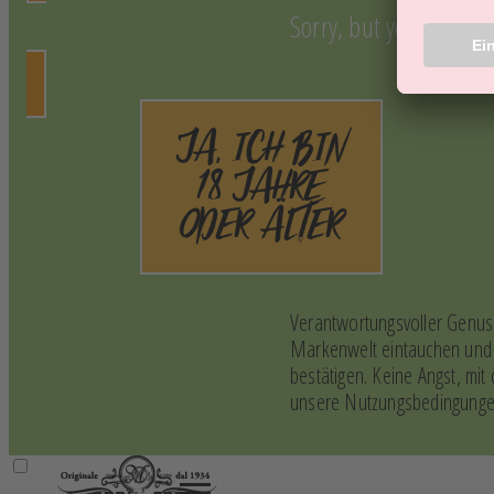
Sorry, but you are stil
JA, ICH BIN
18 JAHRE
ODER ÄLTER
Verantwortungsvoller Genuss
Markenwelt eintauchen und e
bestätigen. Keine Angst, mi
unsere Nutzungsbedingungen