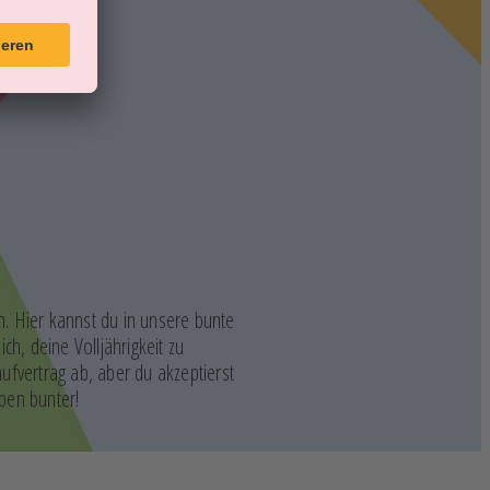
n. Hier kannst du in unsere bunte
h, deine Volljährigkeit zu
fvertrag ab, aber du akzeptierst
ben bunter!