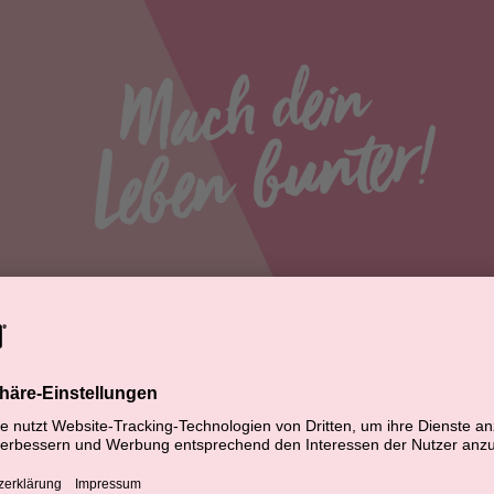
benteuerlustig und immer auf der Suche nach 
ichtig. Nur eins müssen wir noch von dir wisse
 18 Jahre alt?