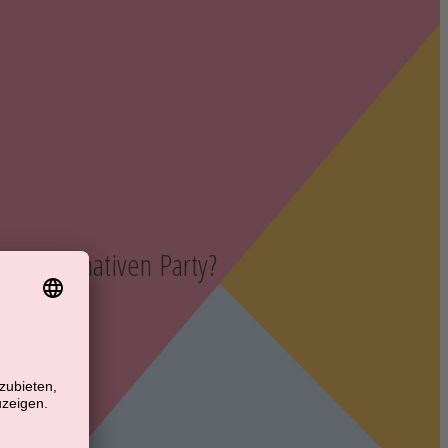
der ultimativen Party?
n: