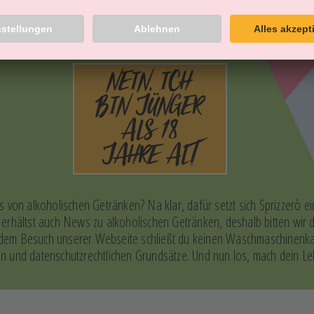
l not allowed in...
NEIN, ICH
BIN JÜNGER
ALS 18
JAHRE ALT
 von alkoholischen Getränken? Na klar, dafür setzt sich Sprizzerò ei
rhältst auch News zu alkoholischen Getränken, deshalb bitten wir dic
t dem Besuch unserer Webseite schließt du keinen Waschmaschinenkau
 und datenschutzrechtlichen Grundsätze. Und nun los, mach dein Le