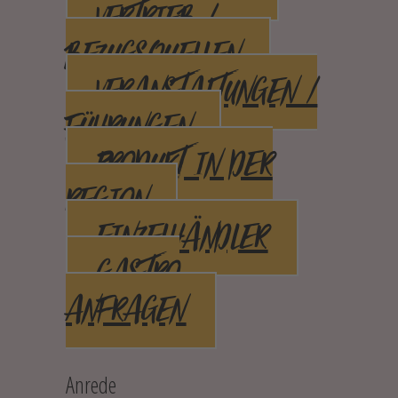
VERTRIEB /
BEZUGSQUELLEN
VERANSTALTUNGEN /
FÜHRUNGEN
PRODUKT IN DER
REGION
EINZELHÄNDLER
GASTRO
ANFRAGEN
Anrede